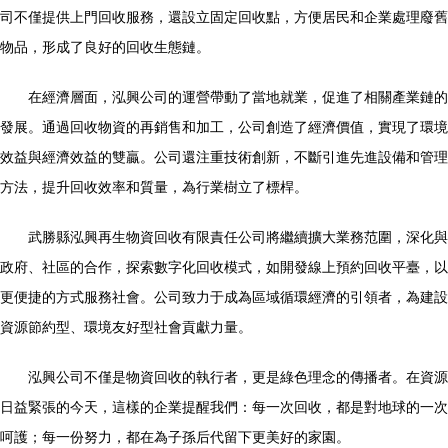
司不僅提供上門回收服務，還設立固定回收點，方便居民和企業處理廢舊
物品，形成了良好的回收生態鏈。
在經濟層面，泓興公司的運營帶動了當地就業，促進了相關產業鏈的
發展。通過回收物資的再銷售和加工，公司創造了經濟價值，實現了環境
效益與經濟效益的雙贏。公司還注重技術創新，不斷引進先進設備和管理
方法，提升回收效率和質量，為行業樹立了標桿。
武勝縣泓興再生物資回收有限責任公司將繼續擴大業務范圍，深化與
政府、社區的合作，探索數字化回收模式，如開發線上預約回收平臺，以
更便捷的方式服務社會。公司致力于成為區域循環經濟的引領者，為建設
資源節約型、環境友好型社會貢獻力量。
泓興公司不僅是物資回收的執行者，更是綠色理念的傳播者。在資源
日益緊張的今天，這樣的企業提醒我們：每一次回收，都是對地球的一次
呵護；每一份努力，都在為子孫后代留下更美好的家園。