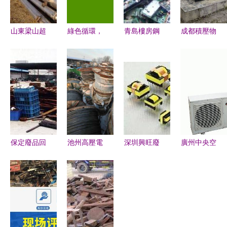
山東梁山超
綠色循環，
青島樓房鋼
成都積壓物
越二手化工
價值再生
筋回收市場
資回收 火
設備購銷公
——昆山君
解析 鑫福
鍋店、電子
司 湖北二
濤物資回收
順物資回收
元器件與廣
手食品設備
助力可持續
的服務與價
電設備的綠
高價回收引
發展
值
色循環之道
領物資循環
新高度
保定廢品回
池州高壓電
深圳興旺廢
廣州中央空
收公司 信
纜回收,絕
舊物資回收
調回收 – 廣
守承諾，守
緣鋁線回收
高價求購工
州友信達物
護綠色家園
多少錢-河
廠庫存與報
資回收 環
北瑞新基業
廢物資，助
保與資源再
廢舊物資回
力綠色循環
利用的領航