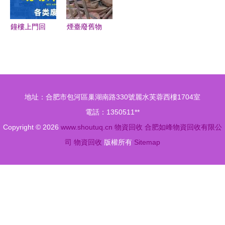
收有限
經濟
者
鐘樓上門回
煙臺廢舊物
收廢銅，當
資回收 讓
天上門，專
閑置與廢棄
業物資回收
物重新煥發
服務
光彩
地址：合肥市包河區巢湖南路330號麗水芙蓉西樓1704室
電話：1350511**
Copyright © 2026
www.shoutuq.cn
物資回收
合肥如峰物資回收有限公
司
物資回收
版權所有
Sitemap