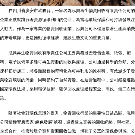
在四川省廣安市武勝縣，一家名為泓興再生物資回收有限責任公司的
企業正默默踐行著資源循環利用的使命，為當地環境保護和可持續發展注
入動力。作為一家專業的物資回收企業，泓興公司不僅連接著生產與消費
的末端環節，更是推動循環經濟、建設生態文明的重要力量。
泓興再生物資回收有限責任公司主要業務涵蓋廢舊金屬、紙張、塑
料、電子設備等多種可再生資源的回收與處理。公司通過科學的分類、分
揀和初步加工，將各類廢舊物資轉化為可再利用的原材料，有效減少了廢
棄物對環境的污染，同時節約了自然資源。在運營過程中，公司嚴格遵循
國家環保法規，采用環保技術，確保回收處理過程安全、高效、無二次污
染。
隨著社會對環保意識的提升，物資回收行業的重要性日益凸顯。泓興
公司積極響應國家“綠色發展”號召，通過建立完善的回收網絡，與社區、
企業合作，推廣垃圾分類和資源回收知識，增強了公眾的環保參與感。公